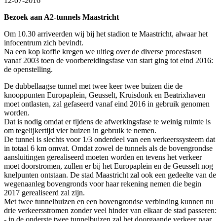
12-07-2016
Bezoek aan A2-tunnels Maastricht
Om 10.30 arriveerden wij bij het stadion te Maastricht, alwaar het
infocentrum zich bevindt.
Na een kop koffie kregen we uitleg over de diverse procesfasen
vanaf 2003 toen de voorbereidingsfase van start ging tot eind 2016:
de openstelling.
De dubbellaagse tunnel met twee keer twee buizen die de
knooppunten Europaplein, Geusselt, Kruisdonk en Beatrixhaven
moet ontlasten, zal gefaseerd vanaf eind 2016 in gebruik genomen
worden.
Dat is nodig omdat er tijdens de afwerkingsfase te weinig ruimte is
om tegelijkertijd vier buizen in gebruik te nemen.
De tunnel is slechts voor 1/3 onderdeel van een verkeerssysteem dat
in totaal 6 km omvat. Omdat zowel de tunnels als de bovengrondse
aansluitingen gerealiseerd moeten worden en tevens het verkeer
moet doorstromen, zullen er bij het Europaplein en de Geusselt nog
knelpunten ontstaan. De stad Maastricht zal ook een gedeelte van de
wegenaanleg bovengronds voor haar rekening nemen die begin
2017 gerealiseerd zal zijn.
Met twee tunnelbuizen en een bovengrondse verbinding kunnen nu
drie verkeersstromen zonder veel hinder van elkaar de stad passeren:
- in de onderste twee tunnelbuizen zal het doorgaande verkeer naar