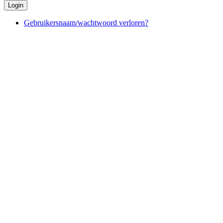
Login
Gebruikersnaam/wachtwoord verloren?
Secretariaat SBS 2010
R.G.M. (Ruud) Keuren
Sprunklaan 4, 5991 XG Baarlo
T. +31 (0)77 4772308 ~ E.
secretariaat@sbs2010.nl