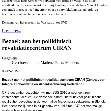
Na deze frisse neus werden we verwacht met koffie en vlaai in de oude
noodkerk van Boekend naast boerderij Lenders, alwaar de heer Marcel Lenders
een uniek museum heeft ingericht over de ontwikkeling van geluids- en
beeldmateriaal van het allereerste begin tot heden.
De naam van het museum is: Van wasrol tot DVD.
Lees meer...
Bezoek aan het poliklinisch
revalidatiecentrum CIRAN
Gegevens
Geschreven door:
Marlene Peters-Manders
08-12-2015
Bezoek aan het poliklinisch revalidatiecentrum CIRAN (Centra voor
Integrale Revalidatie en Arbeidsactivering Nederland)
OP 8 december bezochten wij met SBS 2010 alweer een zeer
interessante locatie: “ De dansende olifant“ instituut voor poliklinische
revalidatie, gevestigd in de voormalige Marechausseekazerne in Blerick.
Heel toepasselijk was in dit gebouw van 1913 tot 1947 het voormalige
militaire hospitaal gehuisvest.