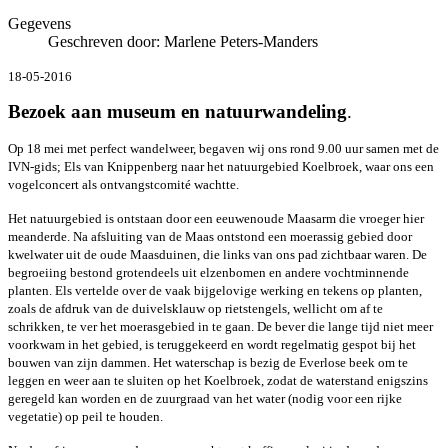
Gegevens
Geschreven door:
Marlene Peters-Manders
18-05-2016
Bezoek aan museum en natuurwandeling
.
Op 18 mei met perfect wandelweer, begaven wij ons rond 9.00 uur samen met de
IVN-gids; Els van Knippenberg naar het natuurgebied Koelbroek, waar ons een
vogelconcert als ontvangstcomité wachtte.
Het natuurgebied is ontstaan door een eeuwenoude Maasarm die vroeger hier
meanderde. Na afsluiting van de Maas ontstond een moerassig gebied door
kwelwater uit de oude Maasduinen, die links van ons pad zichtbaar waren. De
begroeiing bestond grotendeels uit elzenbomen en andere vochtminnende
planten. Els vertelde over de vaak bijgelovige werking en tekens op planten,
zoals de afdruk van de duivelsklauw op rietstengels, wellicht om af te
schrikken, te ver het moerasgebied in te gaan. De bever die lange tijd niet meer
voorkwam in het gebied, is teruggekeerd en wordt regelmatig gespot bij het
bouwen van zijn dammen. Het waterschap is bezig de Everlose beek om te
leggen en weer aan te sluiten op het Koelbroek, zodat de waterstand enigszins
geregeld kan worden en de zuurgraad van het water (nodig voor een rijke
vegetatie) op peil te houden.