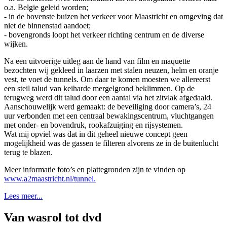
o.a. Belgie geleid worden;
- in de bovenste buizen het verkeer voor Maastricht en omgeving dat
niet de binnenstad aandoet;
- bovengronds loopt het verkeer richting centrum en de diverse
wijken.
Na een uitvoerige uitleg aan de hand van film en maquette
bezochten wij gekleed in laarzen met stalen neuzen, helm en oranje
vest, te voet de tunnels. Om daar te komen moesten we allereerst
een steil talud van keiharde mergelgrond beklimmen. Op de
terugweg werd dit talud door een aantal via het zitvlak afgedaald.
Aanschouwelijk werd gemaakt: de beveiliging door camera’s, 24
uur verbonden met een centraal bewakingscentrum, vluchtgangen
met onder- en bovendruk, rookafzuiging en rijsystemen.
Wat mij opviel was dat in dit geheel nieuwe concept geen
mogelijkheid was de gassen te filteren alvorens ze in de buitenlucht
terug te blazen.
Meer informatie foto’s en plattegronden zijn te vinden op
www.a2maastricht.nl/tunnel.
Lees meer...
Van wasrol tot dvd