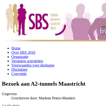
Home
Over SBS 2010
Organisatie
Verslagen activiteiten
Voorwaarden voor deelname
Disclaimer
Copyright
Bezoek aan A2-tunnels Maastricht
Gegevens
Geschreven door:
Marlene Peters-Manders